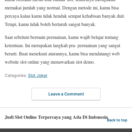
memakai jumlah yang normal. Dengan metode ini, kamu bisa
percaya kalau kamu tidak hendak sempat kehabisan banyak duit.
Tetapi, kamu tidak boleh bertaruh sangat banyak.
Saat sebelum bermain permainan, kamu wajib belajar tentang
ketentuan. Ini merupakan langkah pra- permainan yang sangat
berarti. Buat menekuni aturannya, kamu bisa mendatangi web
website slot online yang menawarkan slot demo.
Categories:
Slot Joker
Leave a Comment
Judi Slot Online Terpercaya yang Ada Di Indonesia
Back to top