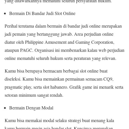
yang ditawarkannya mematuhi seluruh persyaratan hukum.
Bermain Di Bandar Judi Slot Online
Perihal terutama dalam bermain di bandar judi online merupakan
jadi pemain yang bertanggung jawab. Area perjudian online
diatur oleh Philippine Amusement and Gaming Corporation,
ataupun PAGC. Organisasi ini membenarkan kalau web perjudian
online mematuhi seluruh hukum serta peraturan yang relevan.
Kamu bisa berupaya bermacam berbagai slot online buat
diseleksi. Kamu bisa memainkan permainan semacam CQ9,
pragmatic play, serta slot habanero. Grafik game ini menarik serta
setoran minimum sangat rendah.
Bermain Dengan Modal
Kamu bisa memakai modal selaku strategi buat menang kala
kamu bermain mesin asia bandar slot. Kuncinya merupakan