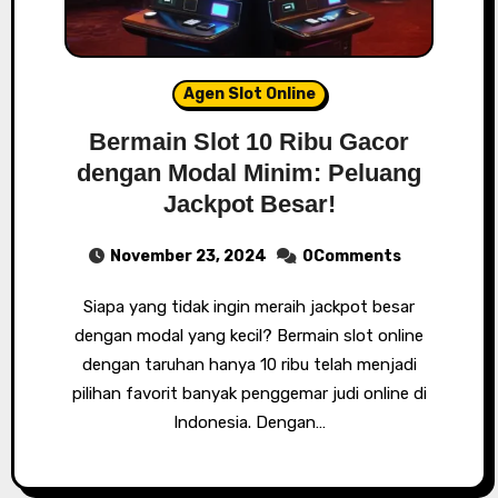
Agen Slot Online
Bermain Slot 10 Ribu Gacor
dengan Modal Minim: Peluang
Jackpot Besar!
November 23, 2024
0Comments
Siapa yang tidak ingin meraih jackpot besar
dengan modal yang kecil? Bermain slot online
dengan taruhan hanya 10 ribu telah menjadi
pilihan favorit banyak penggemar judi online di
Indonesia. Dengan…