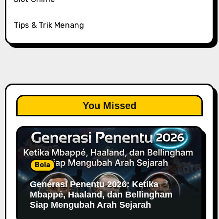
Tips & Trik Menang
You Missed
Bola
Generasi Penentu 2026: Ketika
Mbappé, Haaland, dan Bellingham
Siap Mengubah Arah Sejarah