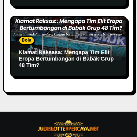
Bola
Kiamat Raksasa: Mengapa Tim Elit
Eropa Bertumbangan di Babak Grup
48 Tim?