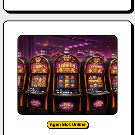
Agen Slot Online