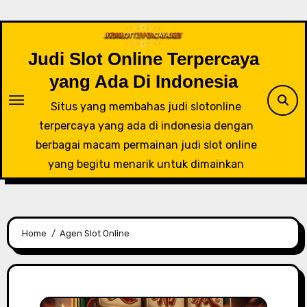
Skip
to
content
Judi Slot Online Terpercaya
yang Ada Di Indonesia
Situs yang membahas judi slotonline
terpercaya yang ada di indonesia dengan
berbagai macam permainan judi slot online
yang begitu menarik untuk dimainkan
Home
Agen Slot Online