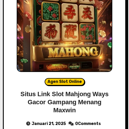
Agen Slot Online
Situs Link Slot Mahjong Ways
Gacor Gampang Menang
Maxwin
Januari 21, 2025
0Comments