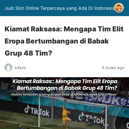
Judi Slot Online Terpercaya yang Ada Di Indonesia
Kiamat Raksasa: Mengapa Tim Elit
Eropa Bertumbangan di Babak
Grup 48 Tim?
k4ezk
6 bulan ago