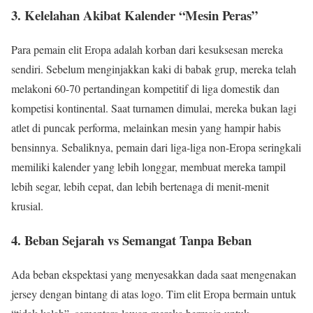
3. Kelelahan Akibat Kalender “Mesin Peras”
Para pemain elit Eropa adalah korban dari kesuksesan mereka
sendiri. Sebelum menginjakkan kaki di babak grup, mereka telah
melakoni 60-70 pertandingan kompetitif di liga domestik dan
kompetisi kontinental. Saat turnamen dimulai, mereka bukan lagi
atlet di puncak performa, melainkan mesin yang hampir habis
bensinnya. Sebaliknya, pemain dari liga-liga non-Eropa seringkali
memiliki kalender yang lebih longgar, membuat mereka tampil
lebih segar, lebih cepat, dan lebih bertenaga di menit-menit
krusial.
4. Beban Sejarah vs Semangat Tanpa Beban
Ada beban ekspektasi yang menyesakkan dada saat mengenakan
jersey dengan bintang di atas logo. Tim elit Eropa bermain untuk