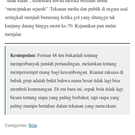
“tidak kalah”, sementara lawan mereka bermain untuk
“menciptakan sejarah”. Tekanan media dan publik di negara asal
seringkali menjadi bumerang ketika gol yang ditunggu tak
kunjung datang hingga menit ke-70. Kepanikan pun mulai
menjalar.
Kesimpulan:
Format 48 tim bukanlah tentang
memperbanyak jumlah pertandingan, melainkan tentang
mempersempit ruang bagi kesombongan. Kiamat raksasa di
babak grup adalah bukti bahwa nama besar tidak lagi bisa
membeli kemenangan. Di era baru ini, sepak bola tidak lagi
bicara tentang siapa yang paling berbakat, tapi siapa yang
paling mampu bertahan dalam tekanan yang mencekam.
Categories:
Bola