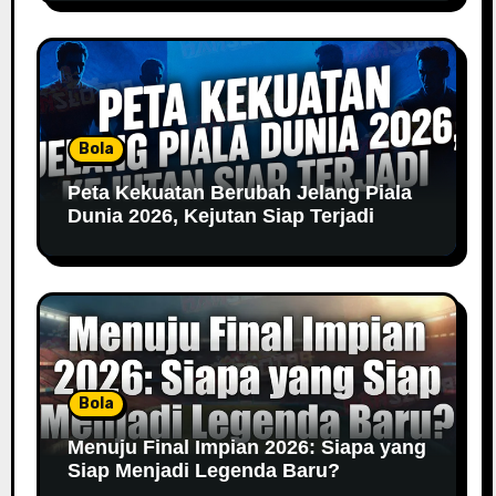
Bola
Peta Kekuatan Berubah Jelang Piala
Dunia 2026, Kejutan Siap Terjadi
Bola
Menuju Final Impian 2026: Siapa yang
Siap Menjadi Legenda Baru?