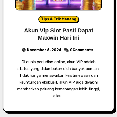
Tips & Trik Menang
Akun Vip Slot Pasti Dapat
Maxwin Hari Ini
November 6, 2024
0Comments
Di dunia perjudian online, akun VIP adalah
status yang didambakan oleh banyak pemain.
Tidak hanya menawarkan keistimewaan dan
keuntungan eksklusif, akun VIP juga diyakini
memberikan peluang kemenangan lebih tinggi,
atau…