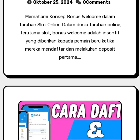
Oktober 25, 2024
0Comments
Memahami Konsep Bonus Welcome dalam
Taruhan Slot Online Dalam dunia taruhan online,
terutama slot, bonus welcome adalah insentif
yang diberikan kepada pemain baru ketika
mereka mendaftar dan melakukan deposit
pertama.…