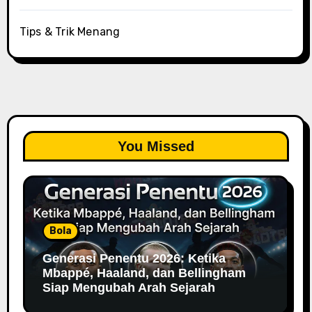
Tips & Trik Menang
You Missed
Bola
Generasi Penentu 2026: Ketika
Mbappé, Haaland, dan Bellingham
Siap Mengubah Arah Sejarah