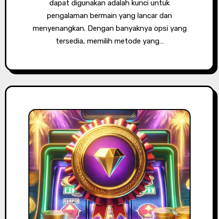
dapat digunakan adalah kunci untuk
pengalaman bermain yang lancar dan
menyenangkan. Dengan banyaknya opsi yang
tersedia, memilih metode yang…