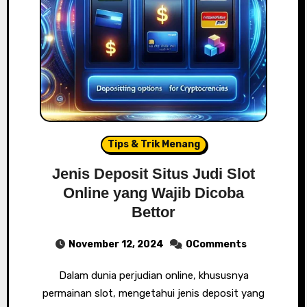
Tips & Trik Menang
Jenis Deposit Situs Judi Slot
Online yang Wajib Dicoba
Bettor
November 12, 2024
0Comments
Dalam dunia perjudian online, khususnya
permainan slot, mengetahui jenis deposit yang