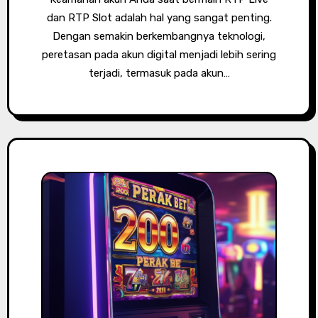
dan RTP Slot adalah hal yang sangat penting.
Dengan semakin berkembangnya teknologi,
peretasan pada akun digital menjadi lebih sering
terjadi, termasuk pada akun…