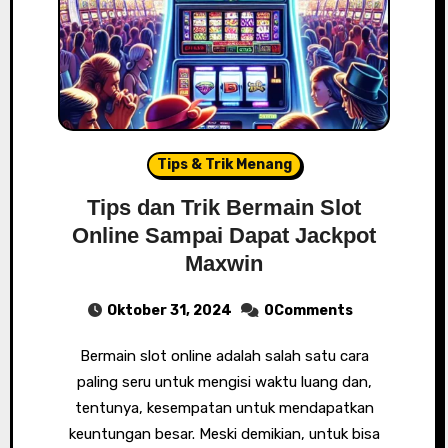
Tips & Trik Menang
Tips dan Trik Bermain Slot
Online Sampai Dapat Jackpot
Maxwin
Oktober 31, 2024
0Comments
Bermain slot online adalah salah satu cara
paling seru untuk mengisi waktu luang dan,
tentunya, kesempatan untuk mendapatkan
keuntungan besar. Meski demikian, untuk bisa