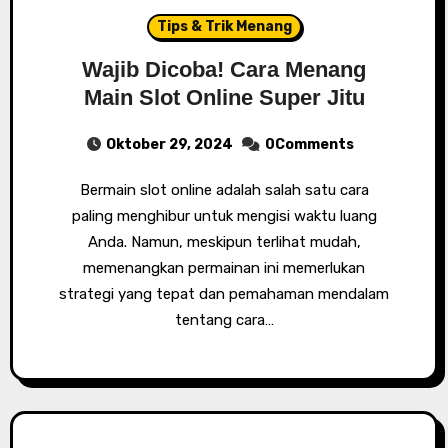
Tips & Trik Menang
Wajib Dicoba! Cara Menang
Main Slot Online Super Jitu
Oktober 29, 2024
0Comments
Bermain slot online adalah salah satu cara
paling menghibur untuk mengisi waktu luang
Anda. Namun, meskipun terlihat mudah,
memenangkan permainan ini memerlukan
strategi yang tepat dan pemahaman mendalam
tentang cara…