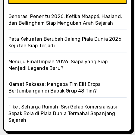
Generasi Penentu 2026: Ketika Mbappé, Haaland,
dan Bellingham Siap Mengubah Arah Sejarah
Peta Kekuatan Berubah Jelang Piala Dunia 2026,
Kejutan Siap Terjadi
Menuju Final Impian 2026: Siapa yang Siap
Menjadi Legenda Baru?
Kiamat Raksasa: Mengapa Tim Elit Eropa
Bertumbangan di Babak Grup 48 Tim?
Tiket Seharga Rumah: Sisi Gelap Komersialisasi
Sepak Bola di Piala Dunia Termahal Sepanjang
Sejarah