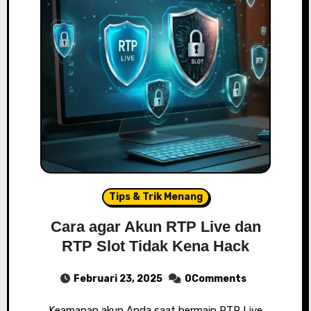
Tips & Trik Menang
Cara agar Akun RTP Live dan
RTP Slot Tidak Kena Hack
Februari 23, 2025
0Comments
Keamanan akun Anda saat bermain RTP Live