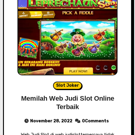
Slot Joker
Memilah Web Judi Slot Online
Terbaik
November 28, 2022
0Comments
Web Judi Slot di web judislotterpercaya tidak