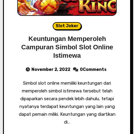
Slot Joker
Keuntungan Memperoleh
Campuran Simbol Slot Online
Istimewa
November 2, 2022
0Comments
Simbol slot online memiliki keuntungan dari
memperoleh simbol istimewa tersebut telah
dipaparkan secara pendek lebih dahulu, tetapi
nyatanya terdapat keuntungan yang lain yang
dapat pemain miliki. Keuntungan yang diartikan
di…