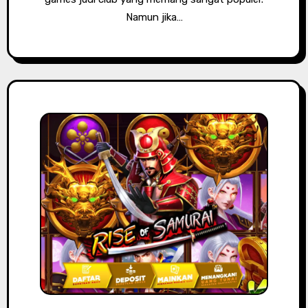
Namun jika…