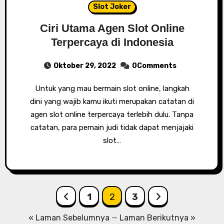
Slot Joker
Ciri Utama Agen Slot Online
Terpercaya di Indonesia
Oktober 29, 2022
0Comments
Untuk yang mau bermain slot online, langkah
dini yang wajib kamu ikuti merupakan catatan di
agen slot online terpercaya terlebih dulu. Tanpa
catatan, para pemain judi tidak dapat menjajaki
slot…
Paginasi
1
2
3
pos
« Laman Sebelumnya
—
Laman Berikutnya »