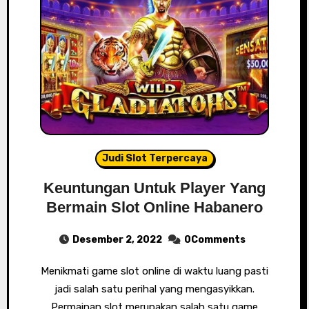
Judi Slot Terpercaya
Keuntungan Untuk Player Yang
Bermain Slot Online Habanero
Desember 2, 2022
0Comments
Menikmati game slot online di waktu luang pasti
jadi salah satu perihal yang mengasyikkan.
Permainan slot merupakan salah satu game