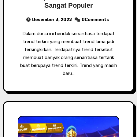
Sangat Populer
Desember 3, 2022
0Comments
Dalam dunia ini hendak senantiasa terdapat
trend terkini yang membuat trend lama jadi
tersingkirkan. Terdapatnya trend tersebut
membuat banyak orang senantiasa tertarik
buat berupaya trend terkini. Trend yang masih
baru…