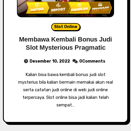
Slot Online
Membawa Kembali Bonus Judi
Slot Mysterious Pragmatic
Desember 10, 2022
0Comments
Kalian bisa bawa kembali bonus judi slot
mysterius bila kalian bermain memakai akun real
serta catatan judi online di web judi online
terpercaya. Slot online bisa jadi kalian telah
sempat…