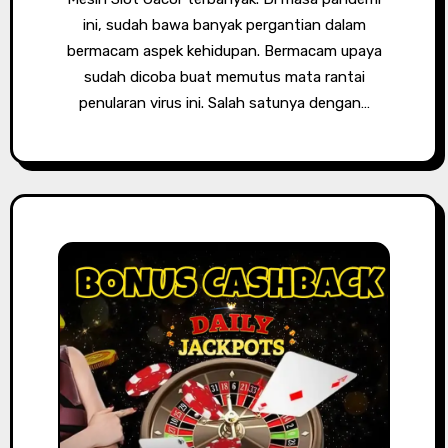
ini, sudah bawa banyak pergantian dalam
bermacam aspek kehidupan. Bermacam upaya
sudah dicoba buat memutus mata rantai
penularan virus ini. Salah satunya dengan…