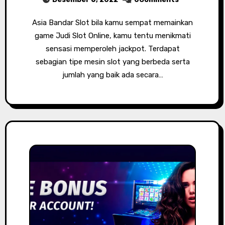
Asia Bandar Slot bila kamu sempat memainkan
game Judi Slot Online, kamu tentu menikmati
sensasi memperoleh jackpot. Terdapat
sebagian tipe mesin slot yang berbeda serta
jumlah yang baik ada secara…