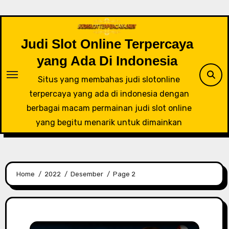
Skip
to
content
Judi Slot Online Terpercaya
yang Ada Di Indonesia
Situs yang membahas judi slotonline
terpercaya yang ada di indonesia dengan
berbagai macam permainan judi slot online
yang begitu menarik untuk dimainkan
Home
2022
Desember
Page 2