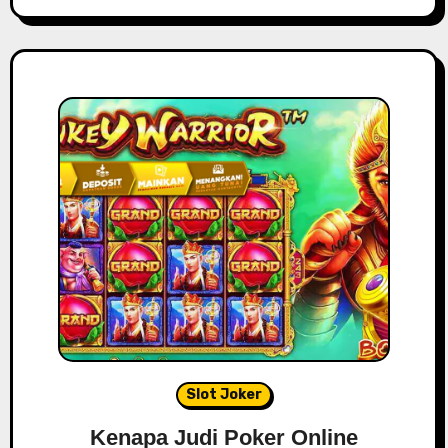
Slot Joker
Kenapa Judi Poker Online