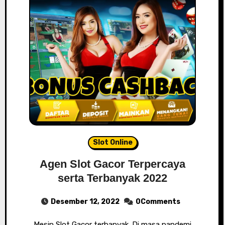
Slot Online
Agen Slot Gacor Terpercaya
serta Terbanyak 2022
Desember 12, 2022
0Comments
Mesin Slot Gacor terbanyak. Di masa pandemi