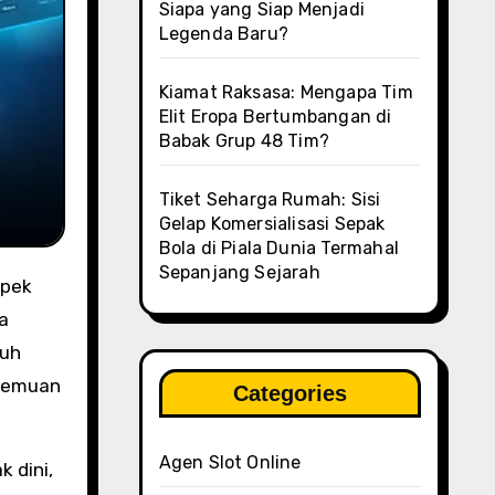
Siapa yang Siap Menjadi
Legenda Baru?
Kiamat Raksasa: Mengapa Tim
Elit Eropa Bertumbangan di
Babak Grup 48 Tim?
Tiket Seharga Rumah: Sisi
Gelap Komersialisasi Sepak
Bola di Piala Dunia Termahal
Sepanjang Sejarah
spek
a
ruh
rtemuan
Categories
Agen Slot Online
 dini,