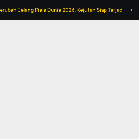
 Piala Dunia 2026, Kejutan Siap Terjadi
Menuju Fina