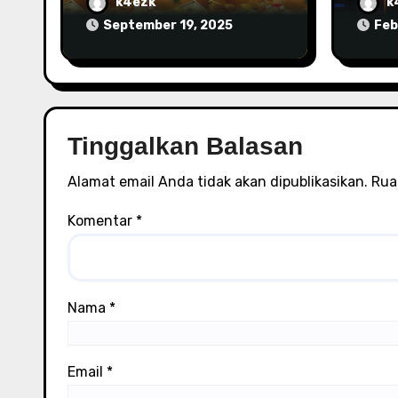
k4ezk
k
September 19, 2025
Feb
Tinggalkan Balasan
Alamat email Anda tidak akan dipublikasikan.
Rua
Komentar
*
Nama
*
Email
*