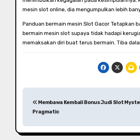
mesin slot online, dia mengumpulkan lebih ba
Panduan bermain mesin Slot Gacor Tetapkan b
bermain mesin slot supaya tidak hadapi kerugi
memaksakan diri buat terus bermain. Tiba dala
Navigasi
Membawa Kembali Bonus Judi Slot Myste
pos
Pragmatic