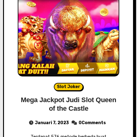
Slot Joker
Mega Jackpot Judi Slot Queen
of the Castle
Januari 7, 2023
0Comments
Terdapat 576 metode berbeda buat