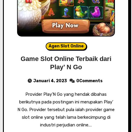
Agen Slot Online
Game Slot Online Terbaik dari
Play’ N Go
Januari 4, 2023
0Comments
Provider Play’N Go yang hendak dibahas
berikutnya pada postingan ini merupakan Play’
N Go. Provider tersebut pula ialah provider game
slot online yang telah lama berkecimpung di
industri perjudian online.…