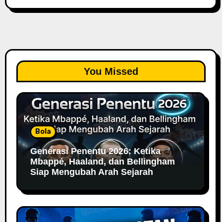
You Missed
Bola
Generasi Penentu 2026: Ketika
Mbappé, Haaland, dan Bellingham
Siap Mengubah Arah Sejarah