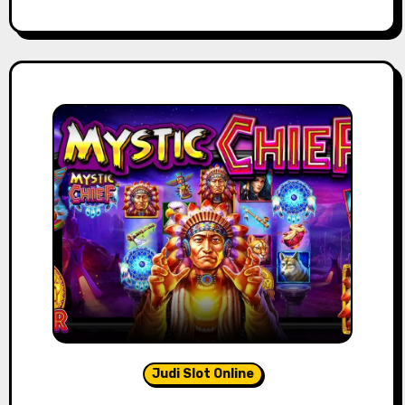
Judi Slot Online