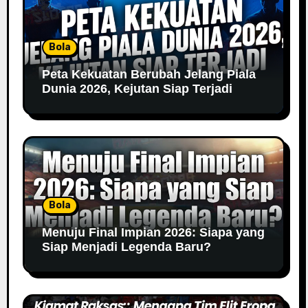
Bola
Peta Kekuatan Berubah Jelang Piala
Dunia 2026, Kejutan Siap Terjadi
Bola
Menuju Final Impian 2026: Siapa yang
Siap Menjadi Legenda Baru?