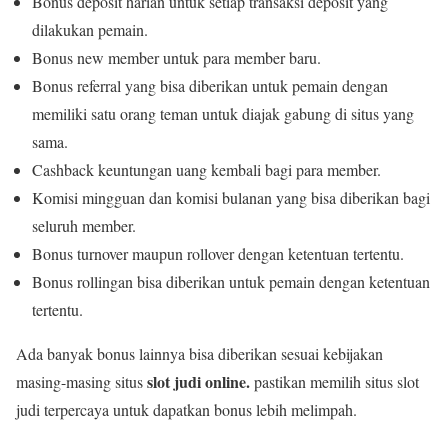
Bonus deposit harian untuk setiap transaksi deposit yang
dilakukan pemain.
Bonus new member untuk para member baru.
Bonus referral yang bisa diberikan untuk pemain dengan
memiliki satu orang teman untuk diajak gabung di situs yang
sama.
Cashback keuntungan uang kembali bagi para member.
Komisi mingguan dan komisi bulanan yang bisa diberikan bagi
seluruh member.
Bonus turnover maupun rollover dengan ketentuan tertentu.
Bonus rollingan bisa diberikan untuk pemain dengan ketentuan
tertentu.
Ada banyak bonus lainnya bisa diberikan sesuai kebijakan
slot judi online.
masing-masing situs
pastikan memilih situs slot
judi terpercaya untuk dapatkan bonus lebih melimpah.