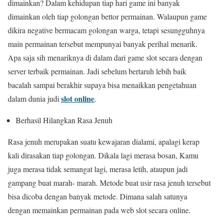
dimainkan? Dalam kehidupan tiap hari game ini banyak
dimainkan oleh tiap golongan bettor permainan. Walaupun game
dikira negative bermacam golongan warga, tetapi sesungguhnya
main permainan tersebut mempunyai banyak perihal menarik.
Apa saja sih menariknya di dalam dari game slot secara dengan
server terbaik permainan. Jadi sebelum bertaruh lebih baik
bacalah sampai berakhir supaya bisa menaikkan pengetahuan
slot online
dalam dunia judi
.
Berhasil Hilangkan Rasa Jenuh
Rasa jenuh merupakan suatu kewajaran dialami, apalagi kerap
kali dirasakan tiap golongan. Dikala lagi merasa bosan, Kamu
juga merasa tidak semangat lagi, merasa letih, ataupun jadi
gampang buat marah- marah. Metode buat usir rasa jenuh tersebut
bisa dicoba dengan banyak metode. Dimana salah satunya
dengan memainkan permainan pada web slot secara online.