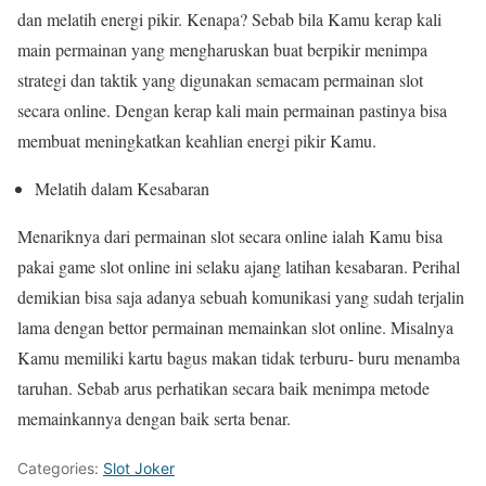
dan melatih energi pikir. Kenapa? Sebab bila Kamu kerap kali
main permainan yang mengharuskan buat berpikir menimpa
strategi dan taktik yang digunakan semacam permainan slot
secara online. Dengan kerap kali main permainan pastinya bisa
membuat meningkatkan keahlian energi pikir Kamu.
Melatih dalam Kesabaran
Menariknya dari permainan slot secara online ialah Kamu bisa
pakai game slot online ini selaku ajang latihan kesabaran. Perihal
demikian bisa saja adanya sebuah komunikasi yang sudah terjalin
lama dengan bettor permainan memainkan slot online. Misalnya
Kamu memiliki kartu bagus makan tidak terburu- buru menamba
taruhan. Sebab arus perhatikan secara baik menimpa metode
memainkannya dengan baik serta benar.
Categories:
Slot Joker