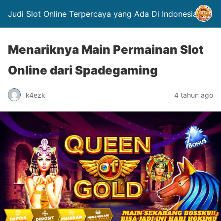
Judi Slot Online Terpercaya yang Ada Di Indonesia
Menariknya Main Permainan Slot
Online dari Spadegaming
k4ezk
4 tahun ago