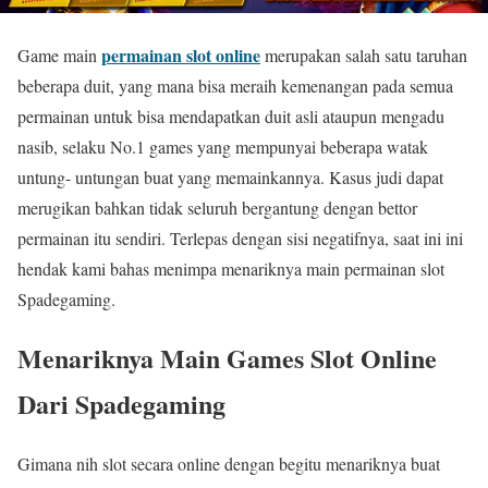
permainan slot online
Game main
merupakan salah satu taruhan
beberapa duit, yang mana bisa meraih kemenangan pada semua
permainan untuk bisa mendapatkan duit asli ataupun mengadu
nasib, selaku No.1 games yang mempunyai beberapa watak
untung- untungan buat yang memainkannya. Kasus judi dapat
merugikan bahkan tidak seluruh bergantung dengan bettor
permainan itu sendiri. Terlepas dengan sisi negatifnya, saat ini ini
hendak kami bahas menimpa menariknya main permainan slot
Spadegaming.
Menariknya Main Games Slot Online
Dari Spadegaming
Gimana nih slot secara online dengan begitu menariknya buat