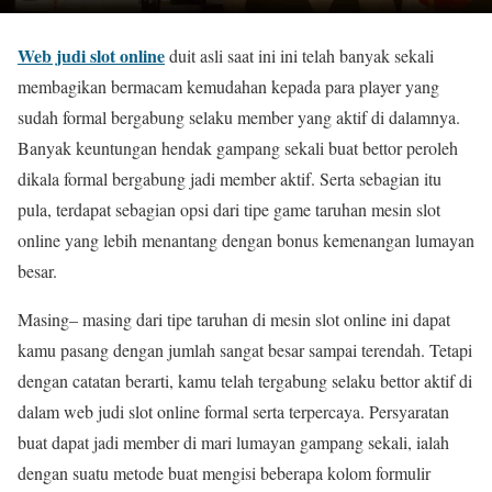
Web judi slot online
duit asli saat ini ini telah banyak sekali
membagikan bermacam kemudahan kepada para player yang
sudah formal bergabung selaku member yang aktif di dalamnya.
Banyak keuntungan hendak gampang sekali buat bettor peroleh
dikala formal bergabung jadi member aktif. Serta sebagian itu
pula, terdapat sebagian opsi dari tipe game taruhan mesin slot
online yang lebih menantang dengan bonus kemenangan lumayan
besar.
Masing– masing dari tipe taruhan di mesin slot online ini dapat
kamu pasang dengan jumlah sangat besar sampai terendah. Tetapi
dengan catatan berarti, kamu telah tergabung selaku bettor aktif di
dalam web judi slot online formal serta terpercaya. Persyaratan
buat dapat jadi member di mari lumayan gampang sekali, ialah
dengan suatu metode buat mengisi beberapa kolom formulir