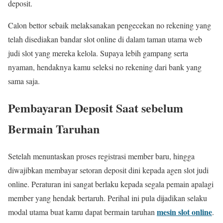
deposit.
Calon bettor sebaik melaksanakan pengecekan no rekening yang
telah disediakan bandar slot online di dalam taman utama web
judi slot yang mereka kelola. Supaya lebih gampang serta
nyaman, hendaknya kamu seleksi no rekening dari bank yang
sama saja.
Pembayaran Deposit Saat sebelum
Bermain Taruhan
Setelah menuntaskan proses registrasi member baru, hingga
diwajibkan membayar setoran deposit dini kepada agen slot judi
online. Peraturan ini sangat berlaku kepada segala pemain apalagi
member yang hendak bertaruh. Perihal ini pula dijadikan selaku
mesin slot online
modal utama buat kamu dapat bermain taruhan
.