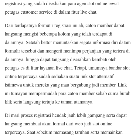
registrasi yang sudah disediakan para agen slot online lewat
petugas customer service di dalam fitur live chat.
Dari terdapatnya formulir registrasi inilah, calon member dapat
langsung mengisi beberapa kolom yang telah terdapat di
dalamnya. Setelah bettor menuntaskan segala informasi diri dalam
formulir tersebut dan mengerti menimpa perjanjian yang tertera di
dalamnya, hingga dapat langsung diserahkan kembali oleh
petugas cs di fitur layanan live chat. Tetapi, umumnya bandar slot
online terpercaya sudah sediakan suatu link slot alternatif
istimewa untuk mereka yang mau bergabung jadi member. Link
ini lumayan mempermudah para calon member sebab cuma butuh
klik serta langsung tertuju ke taman utamanya.
Di mari proses registrasi hendak jauh lebih gampang serta dapat
langsung membuat akun formal dari web judi slot online
terpercaya. Saat sebelum memasang taruhan serta memainkan