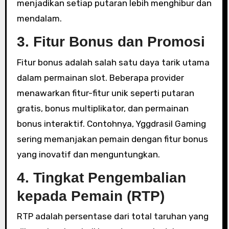
menjadikan setiap putaran lebih menghibur dan
mendalam.
3. Fitur Bonus dan Promosi
Fitur bonus adalah salah satu daya tarik utama
dalam permainan slot. Beberapa provider
menawarkan fitur-fitur unik seperti putaran
gratis, bonus multiplikator, dan permainan
bonus interaktif. Contohnya, Yggdrasil Gaming
sering memanjakan pemain dengan fitur bonus
yang inovatif dan menguntungkan.
4. Tingkat Pengembalian
kepada Pemain (RTP)
RTP adalah persentase dari total taruhan yang