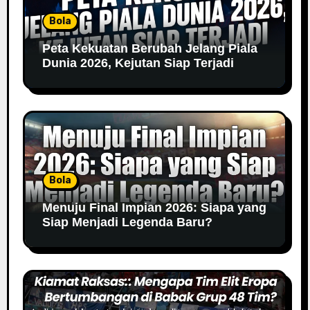
Bola
Peta Kekuatan Berubah Jelang Piala
Dunia 2026, Kejutan Siap Terjadi
Bola
Menuju Final Impian 2026: Siapa yang
Siap Menjadi Legenda Baru?