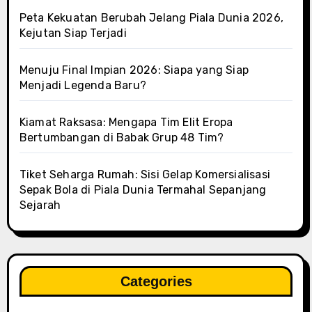
Peta Kekuatan Berubah Jelang Piala Dunia 2026,
Kejutan Siap Terjadi
Menuju Final Impian 2026: Siapa yang Siap
Menjadi Legenda Baru?
Kiamat Raksasa: Mengapa Tim Elit Eropa
Bertumbangan di Babak Grup 48 Tim?
Tiket Seharga Rumah: Sisi Gelap Komersialisasi
Sepak Bola di Piala Dunia Termahal Sepanjang
Sejarah
Categories