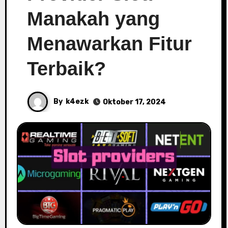
Manakah yang
Menawarkan Fitur
Terbaik?
By
k4ezk
Oktober 17, 2024