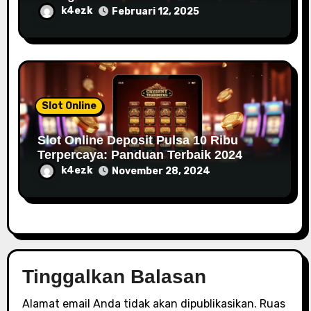
k4ezk
Februari 12, 2025
Slot Online
Slot Online Deposit Pulsa 10 Ribu
Terpercaya: Panduan Terbaik 2024
k4ezk
November 28, 2024
Tinggalkan Balasan
Alamat email Anda tidak akan dipublikasikan.
Ruas