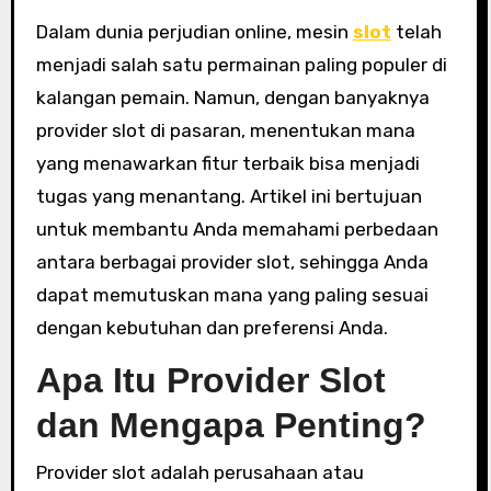
Dalam dunia perjudian online, mesin
slot
telah
menjadi salah satu permainan paling populer di
kalangan pemain. Namun, dengan banyaknya
provider slot di pasaran, menentukan mana
yang menawarkan fitur terbaik bisa menjadi
tugas yang menantang. Artikel ini bertujuan
untuk membantu Anda memahami perbedaan
antara berbagai provider slot, sehingga Anda
dapat memutuskan mana yang paling sesuai
dengan kebutuhan dan preferensi Anda.
Apa Itu Provider Slot
dan Mengapa Penting?
Provider slot adalah perusahaan atau