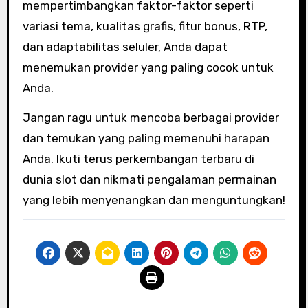
mempertimbangkan faktor-faktor seperti
variasi tema, kualitas grafis, fitur bonus, RTP,
dan adaptabilitas seluler, Anda dapat
menemukan provider yang paling cocok untuk
Anda.
Jangan ragu untuk mencoba berbagai provider
dan temukan yang paling memenuhi harapan
Anda. Ikuti terus perkembangan terbaru di
dunia slot dan nikmati pengalaman permainan
yang lebih menyenangkan dan menguntungkan!