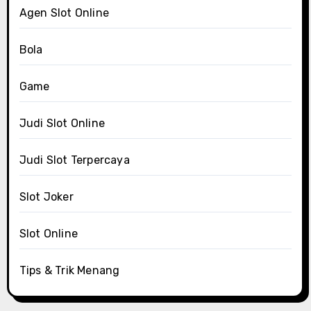
Agen Slot Online
Bola
Game
Judi Slot Online
Judi Slot Terpercaya
Slot Joker
Slot Online
Tips & Trik Menang