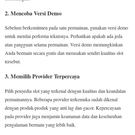
2. Mencoba Versi Demo
Sebelum berkomitmen pada satu permainan, gunakan versi demo
untuk menilai performa teknisnya. Perhatikan apakah ada jeda
atau gangguan selama permainan. Versi demo memungkinkan
Anda bermain secara gratis dan merasakan sendiri kualitas slot
tersebut.
3. Memilih Provider Terpercaya
Pilih penyedia slot yang terkenal dengan kualitas dan keandalan
permainannya. Beberapa provider terkemuka sudah dikenal
dengan produk-produk yang anti lag dan gacor. Kepercayaan
pada provider juga menjamin keamanan data dan keseluruhan
pengalaman bermain yang lebih baik.