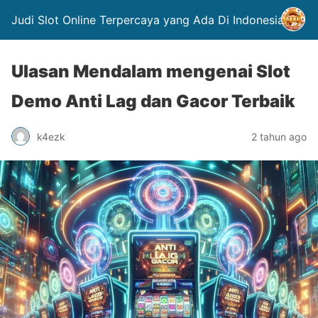
Judi Slot Online Terpercaya yang Ada Di Indonesia
Ulasan Mendalam mengenai Slot
Demo Anti Lag dan Gacor Terbaik
k4ezk
2 tahun ago