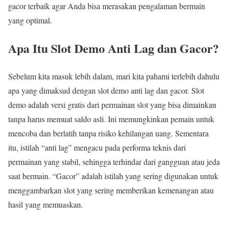
gacor terbaik agar Anda bisa merasakan pengalaman bermain
yang optimal.
Apa Itu Slot Demo Anti Lag dan Gacor?
Sebelum kita masuk lebih dalam, mari kita pahami terlebih dahulu
apa yang dimaksud dengan slot demo anti lag dan gacor. Slot
demo adalah versi gratis dari permainan slot yang bisa dimainkan
tanpa harus memuat saldo asli. Ini memungkinkan pemain untuk
mencoba dan berlatih tanpa risiko kehilangan uang. Sementara
itu, istilah “anti lag” mengacu pada performa teknis dari
permainan yang stabil, sehingga terhindar dari gangguan atau jeda
saat bermain. “Gacor” adalah istilah yang sering digunakan untuk
menggambarkan slot yang sering memberikan kemenangan atau
hasil yang memuaskan.