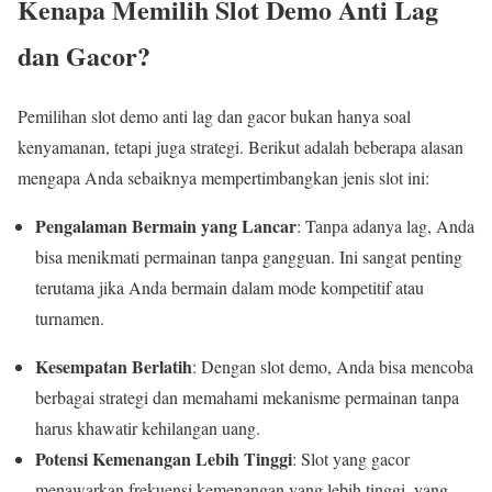
Kenapa Memilih Slot Demo Anti Lag
dan Gacor?
Pemilihan slot demo anti lag dan gacor bukan hanya soal
kenyamanan, tetapi juga strategi. Berikut adalah beberapa alasan
mengapa Anda sebaiknya mempertimbangkan jenis slot ini:
Pengalaman Bermain yang Lancar
: Tanpa adanya lag, Anda
bisa menikmati permainan tanpa gangguan. Ini sangat penting
terutama jika Anda bermain dalam mode kompetitif atau
turnamen.
Kesempatan Berlatih
: Dengan slot demo, Anda bisa mencoba
berbagai strategi dan memahami mekanisme permainan tanpa
harus khawatir kehilangan uang.
Potensi Kemenangan Lebih Tinggi
: Slot yang gacor
menawarkan frekuensi kemenangan yang lebih tinggi, yang