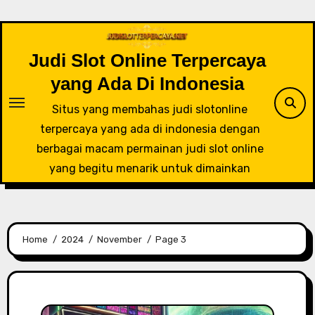
Skip
to
content
Judi Slot Online Terpercaya
yang Ada Di Indonesia
Situs yang membahas judi slotonline
terpercaya yang ada di indonesia dengan
berbagai macam permainan judi slot online
yang begitu menarik untuk dimainkan
Home
2024
November
Page 3