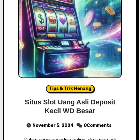
Tips & Trik Menang
Situs Slot Uang Asli Deposit
Kecil WD Besar
November 5, 2024
0Comments
Dalam dunia perjudian online, slot uang asli