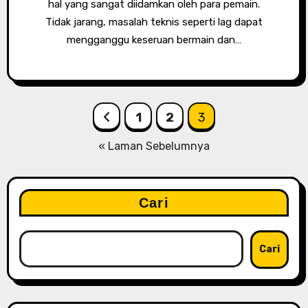
hal yang sangat diidamkan oleh para pemain.
Tidak jarang, masalah teknis seperti lag dapat
mengganggu keseruan bermain dan…
Paginasi
1
2
3
pos
« Laman Sebelumnya
Cari
Cari