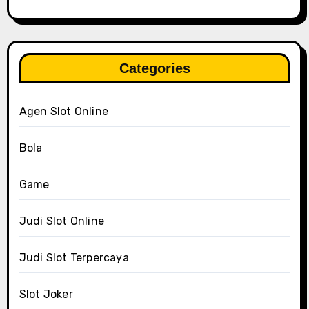
Categories
Agen Slot Online
Bola
Game
Judi Slot Online
Judi Slot Terpercaya
Slot Joker