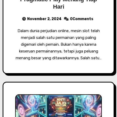
Hari
November 2, 2024
0Comments
Dalam dunia perjudian online, mesin slot telah
menjadi salah satu permainan yang paling
digemari oleh pemain. Bukan hanya karena
keseruan permainannya, tetapi juga peluang
menang besar yang ditawarkannya. Salah satu…